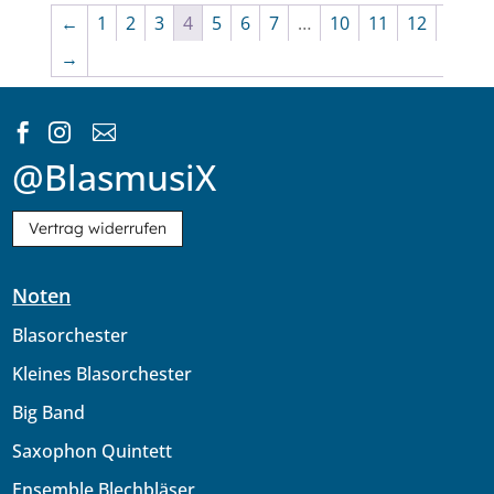
←
1
2
3
4
5
6
7
…
10
11
12
→



@BlasmusiX
Vertrag widerrufen
Noten
Blasorchester
Kleines Blasorchester
Big Band
Saxophon Quintett
Ensemble Blechbläser