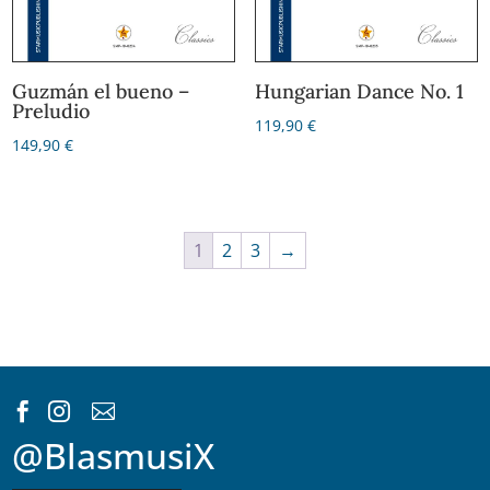
Guzmán el bueno –
Hungarian Dance No. 1
Preludio
119,90
€
149,90
€
1
2
3
→



@BlasmusiX