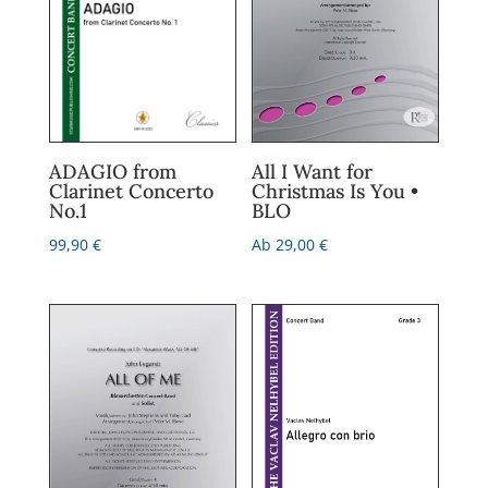
All I Want for
ADAGIO from
Christmas Is You •
Clarinet Concerto
BLO
No.1
Ab
29,00
€
99,90
€