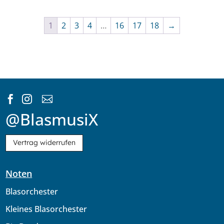
1
2
3
4
…
16
17
18
→



@BlasmusiX
Vertrag widerrufen
Noten
Blasorchester
Kleines Blasorchester