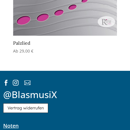
Palzlied
Ab
29,00
€



@BlasmusiX
Vertrag widerrufen
Noten