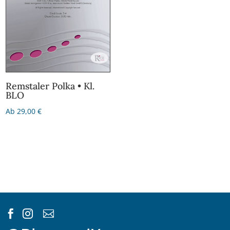
Remstaler Polka • Kl.
BLO
Ab
29,00
€


