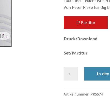
1000 und 1 Nacht ist ein
Von Peter Riese für Big B
📑 Partitur
Druck/Download
Set/Partitur
1000
In den
und
1
A
Nacht
l
Artikelnummer:
PR5574
•
t
Big-
e
Band