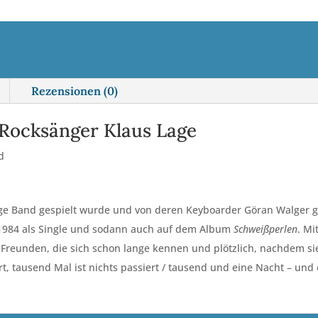
r
Menge
n
a
t
i
Rezensionen (0)
v
e
Rocksänger Klaus Lage
:
d
age Band gespielt wurde und von deren Keyboarder Göran Walger g
 1984 als Single und sodann auch auf dem Album
Schweißperlen
. Mi
i Freunden, die sich schon lange kennen und plötzlich, nachdem s
tausend Mal ist nichts passiert / tausend und eine Nacht – und e