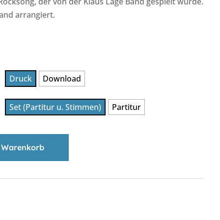
 Rocksong, der von der Klaus Lage Band gespielt wurde.
and arrangiert.
Druck
Download
Set (Partitur u. Stimmen)
Partitur
 Warenkorb