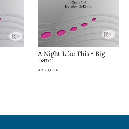
A Night Like This • Big-
Band
Ab
29,00
€