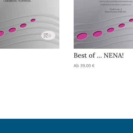
Best of … NENA!
Ab
39,00
€