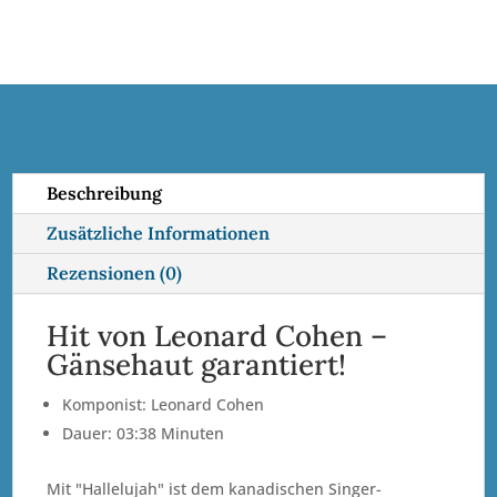
e
r
n
a
t
i
Beschreibung
v
Zusätzliche Informationen
e
:
Rezensionen (0)
Hit von Leonard Cohen –
Gänsehaut garantiert!
Komponist: Leonard Cohen
Dauer: 03:38 Minuten
Mit "Hallelujah" ist dem kanadischen Singer-