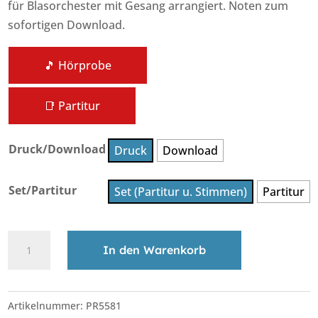
für Blasorchester mit Gesang arrangiert. Noten zum
sofortigen Download.
🎵 Hörprobe
📑 Partitur
Druck/Download
Druck
Download
Set/Partitur
Set (Partitur u. Stimmen)
Partitur
Hallelujah
In den Warenkorb
Menge
A
l
Artikelnummer:
PR5581
t