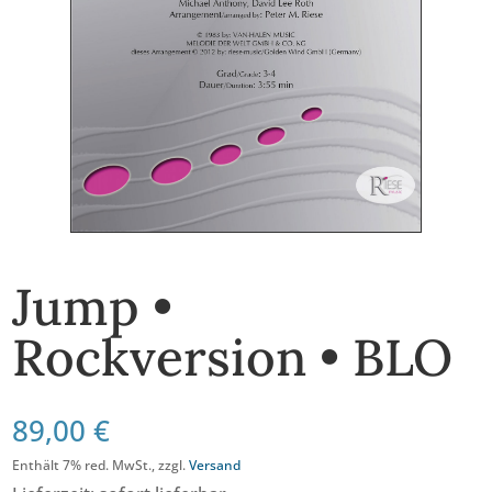
Jump •
Rockversion • BLO
89,00
€
Enthält 7% red. MwSt., zzgl.
Versand