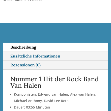
BLO
t
Menge
e
r
n
a
t
i
Beschreibung
v
Zusätzliche Informationen
e
:
Rezensionen (0)
Nummer 1 Hit der Rock Band
Van Halen
Komponisten: Edward van Halen, Alex van Halen,
Michael Anthony, David Lee Roth
Dauer: 03:55 Minuten