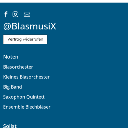



@BlasmusiX
Vertrag widerrufen
Noten
Blasorchester
Kleines Blasorchester
Big Band
Saxophon Quintett
Ensemble Blechbläser
Solist