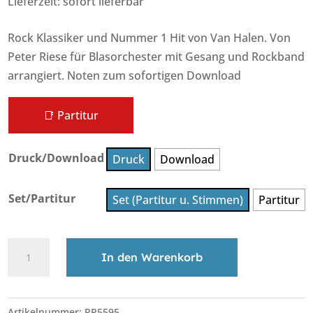
Lieferzeit: sofort lieferbar
Rock Klassiker und Nummer 1 Hit von Van Halen. Von
Peter Riese für Blasorchester mit Gesang und Rockband
arrangiert. Noten zum sofortigen Download
📑 Partitur
Druck/Download
Druck
Download
Set/Partitur
Set (Partitur u. Stimmen)
Partitur
Jump
In den Warenkorb
•
Rockversion
A
•
l
Artikelnummer:
PR5595