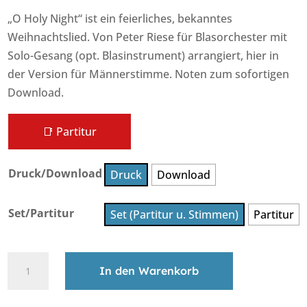
„O Holy Night“ ist ein feierliches, bekanntes
Weihnachtslied. Von Peter Riese für Blasorchester mit
Solo-Gesang (opt. Blasinstrument) arrangiert, hier in
der Version für Männerstimme. Noten zum sofortigen
Download.
📑 Partitur
Druck/Download
Druck
Download
Set/Partitur
Set (Partitur u. Stimmen)
Partitur
O
In den Warenkorb
Holy
Night
A