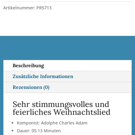
•
l
Artikelnummer:
PR5713
BLO
t
(m)
e
Menge
r
n
a
t
i
Beschreibung
v
Zusätzliche Informationen
e
:
Rezensionen (0)
Sehr stimmungsvolles und
feierliches Weihnachtslied
Komponist: Adolphe Charles Adam
Dauer: 05:13 Minuten