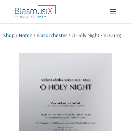
Shop
/
Noten
/
Blasorchester
/ O Holy Night • BLO (m)