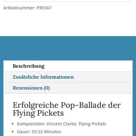
4
l
Artikelnummer:
PR5561
Solo-
t
Posaunen
e
•
r
Kl.
n
BLO
a
Menge
t
i
Beschreibung
v
Zusätzliche Informationen
e
:
Rezensionen (0)
Erfolgreiche Pop-Ballade der
Flying Pickets
Komponisten: Vincent Clarke, Flying Pickets
Dauer: 03:22 Minuten