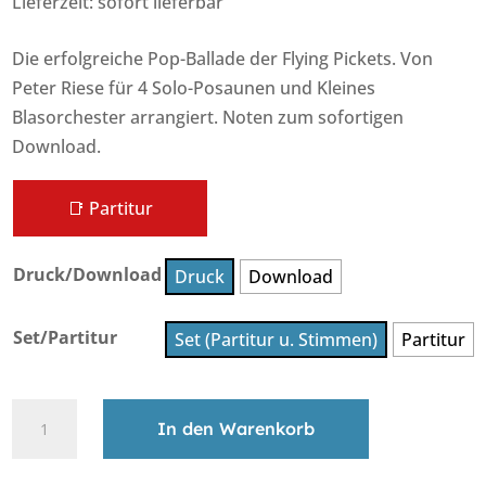
Lieferzeit: sofort lieferbar
Die erfolgreiche Pop-Ballade der Flying Pickets. Von
Peter Riese für 4 Solo-Posaunen und Kleines
Blasorchester arrangiert. Noten zum sofortigen
Download.
📑 Partitur
Druck/Download
Druck
Download
Set/Partitur
Set (Partitur u. Stimmen)
Partitur
Only
In den Warenkorb
You
•
A