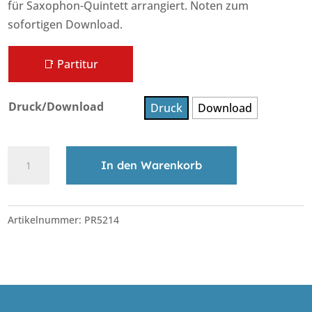
für Saxophon-Quintett arrangiert. Noten zum
sofortigen Download.
📑 Partitur
Druck/Download
Druck
Download
Pachelbel's
In den Warenkorb
Canon
Menge
A
l
Artikelnummer:
PR5214
t
e
r
n
a