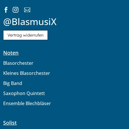



@BlasmusiX
Vertrag widerrufen
Noten
Blasorchester
Kleines Blasorchester
Big Band
Saxophon Quintett
Ensemble Blechbläser
Solist