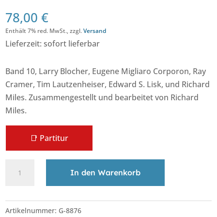
78,00
€
Enthält 7% red. MwSt., zzgl.
Versand
Lieferzeit: sofort lieferbar
Band 10, Larry Blocher, Eugene Migliaro Corporon, Ray
Cramer, Tim Lautzenheiser, Edward S. Lisk, und Richard
Miles. Zusammengestellt und bearbeitet von Richard
Miles.
📑 Partitur
Teaching
A
In den Warenkorb
Music
l
through
t
Performance
e
Artikelnummer:
G-8876