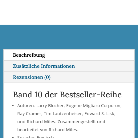
in
r
Band
n
•
a
Vol.
t
10
i
Menge
v
e
Beschreibung
:
Zusätzliche Informationen
Rezensionen (0)
Band 10 der Bestseller-Reihe
Autoren: Larry Blocher, Eugene Migliaro Corporon,
Ray Cramer, Tim Lautzenheiser, Edward S. Lisk,
und Richard Miles. Zusammengestellt und
bearbeitet von Richard Miles.
Sprache: Englisch