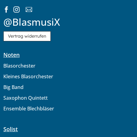



@BlasmusiX
Vertrag widerrufen
Noten
Blasorchester
Kleines Blasorchester
Big Band
Saxophon Quintett
Ensemble Blechbläser
Solist