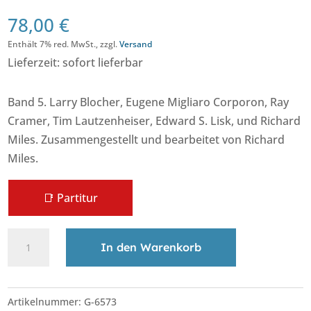
78,00
€
Enthält 7% red. MwSt., zzgl.
Versand
Lieferzeit: sofort lieferbar
Band 5. Larry Blocher, Eugene Migliaro Corporon, Ray
Cramer, Tim Lautzenheiser, Edward S. Lisk, und Richard
Miles. Zusammengestellt und bearbeitet von Richard
Miles.
📑 Partitur
Teaching
A
In den Warenkorb
Music
l
through
t
Performance
e
Artikelnummer:
G-6573