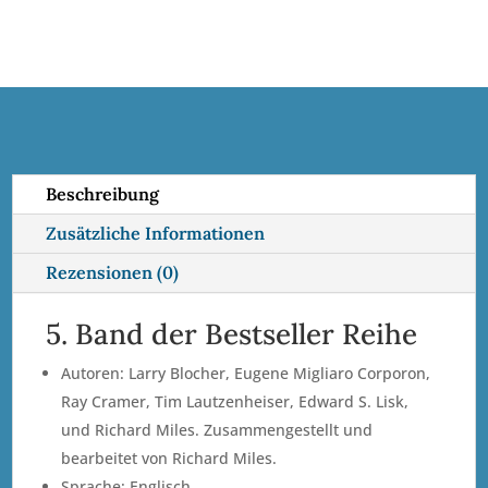
in
r
Band
n
•
a
Vol.
t
5
i
Menge
v
e
Beschreibung
:
Zusätzliche Informationen
Rezensionen (0)
5. Band der Bestseller Reihe
Autoren: Larry Blocher, Eugene Migliaro Corporon,
Ray Cramer, Tim Lautzenheiser, Edward S. Lisk,
und Richard Miles. Zusammengestellt und
bearbeitet von Richard Miles.
Sprache: Englisch