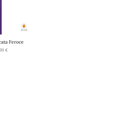
cata Feroce
,90
€