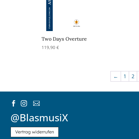
Two Days Overture
119,90
€
←
1
2



@BlasmusiX
Vertrag widerrufen