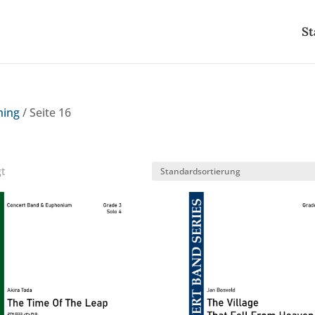
St
hing
/ Seite 16
gt