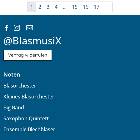
1
2
3
4
…
15
16
17
→



@BlasmusiX
Vertrag widerrufen
Noten
Blasorchester
Kleines Blasorchester
Big Band
Saxophon Quintett
Ensemble Blechbläser