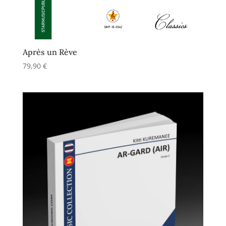
Après un Rève
79,90
€