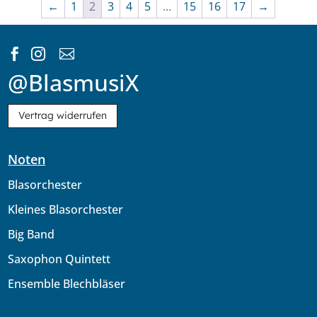
←
1
2
3
4
5
…
15
16
17
→



@BlasmusiX
Vertrag widerrufen
Noten
Blasorchester
Kleines Blasorchester
Big Band
Saxophon Quintett
Ensemble Blechbläser