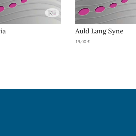
ia
Auld Lang Syne
19,00
€