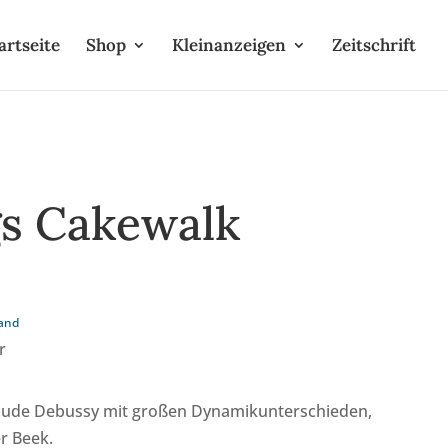
artseite
Shop
Kleinanzeigen
Zeitschrift
gs Cakewalk
and
r
laude Debussy mit großen Dynamikunterschieden,
er Beek.