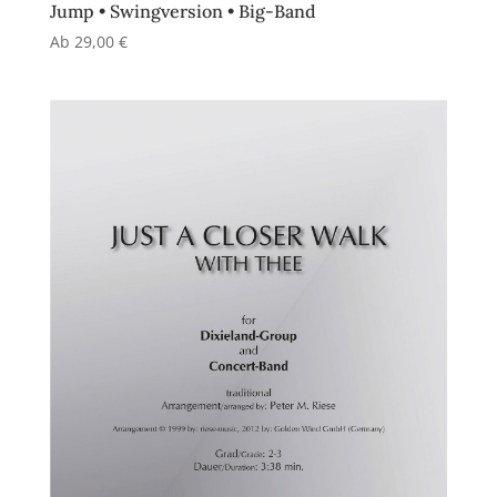
Jump • Swingversion • Big-Band
Ab
29,00
€