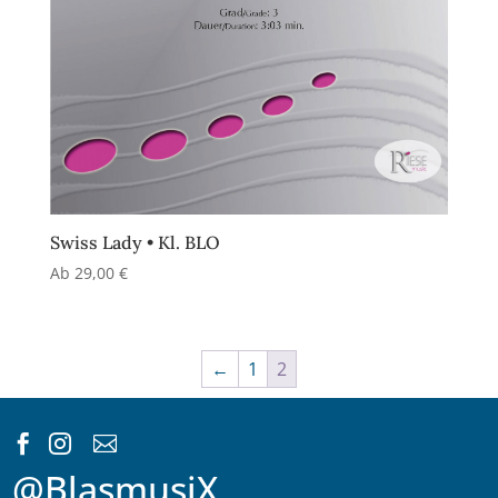
Swiss Lady • Kl. BLO
Ab
29,00
€
←
1
2



@BlasmusiX