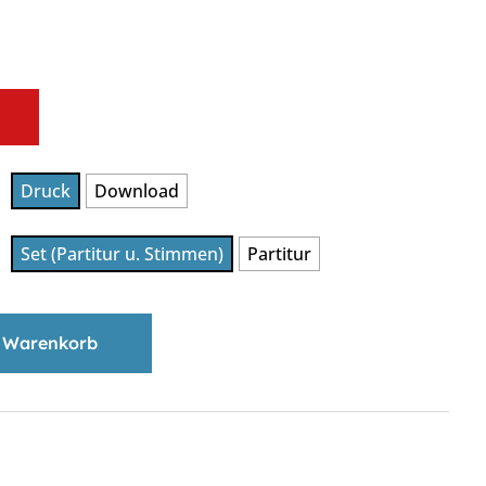
Druck
Download
Set (Partitur u. Stimmen)
Partitur
 Warenkorb