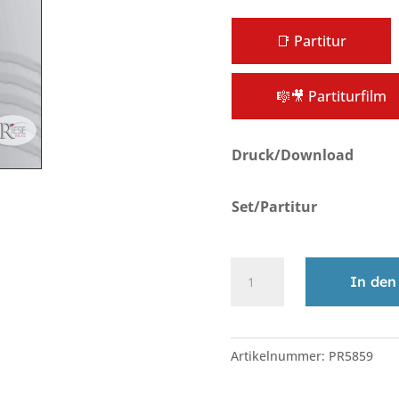
📑 Partitur
🎼🎥 Partiturfilm
Druck/Download
Set/Partitur
Folies
In den
Bergère
•
A
BLO
l
Artikelnummer:
PR5859
Menge
t
e