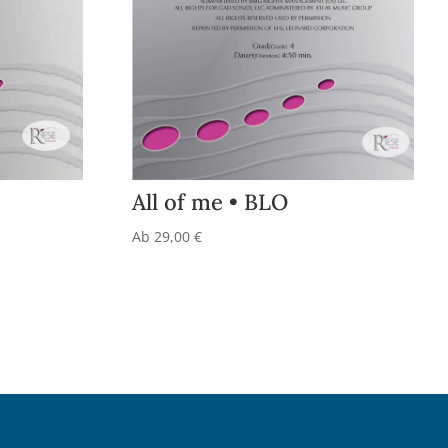
All of me • BLO
Ab
29,00
€