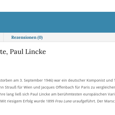
r
n
a
t
i
Rezensionen (0)
v
e
e, Paul Lincke
:
torben am 3. September 1946) war ein deutscher Komponist und The
nn Strauß für Wien und Jacques Offenbach für Paris zu vergleichen
hre lang ließ sich Paul Lincke am berühmtesten europäischen Variet
 Mit riesigem Erfolg wurde 1899
Frau Luna
uraufgeführt. Der Mars