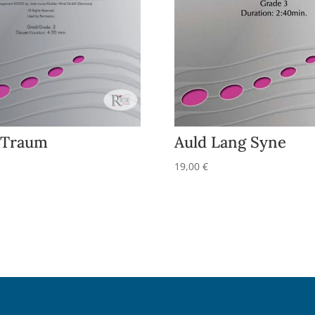
s Traum
Auld Lang Syne
19,00
€