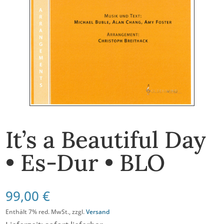
It’s a Beautiful Day
• Es-Dur • BLO
99,00
€
Enthält 7% red. MwSt., zzgl.
Versand