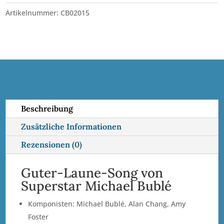
Day
l
Artikelnummer:
CB02015
•
t
Es-
e
Dur
r
•
n
BLO
a
Menge
t
i
Beschreibung
v
Zusätzliche Informationen
e
:
Rezensionen (0)
Guter-Laune-Song von
Superstar Michael Bublé
Komponisten: Michael Bublé, Alan Chang, Amy
Foster