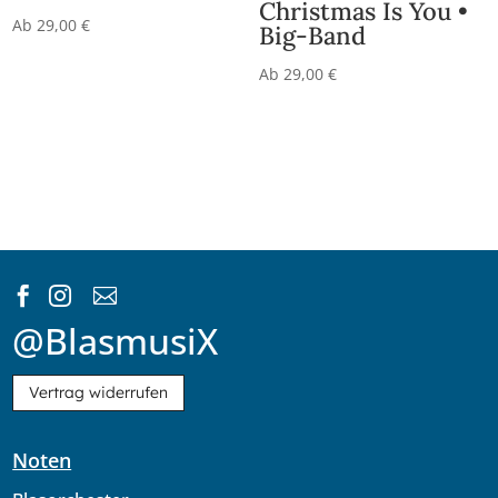
Christmas Is You •
Ab
29,00
€
Big-Band
Ab
29,00
€



@BlasmusiX
Vertrag widerrufen
Noten