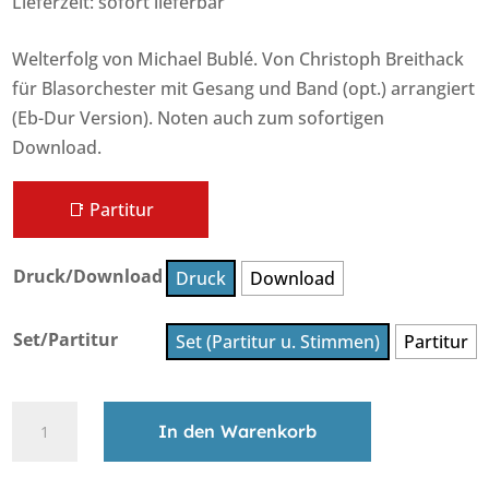
Lieferzeit: sofort lieferbar
Welterfolg von Michael Bublé. Von Christoph Breithack
für Blasorchester mit Gesang und Band (opt.) arrangiert
(Eb-Dur Version). Noten auch zum sofortigen
Download.
📑 Partitur
Druck/Download
Druck
Download
Set/Partitur
Set (Partitur u. Stimmen)
Partitur
It's
In den Warenkorb
a
Beautiful
A