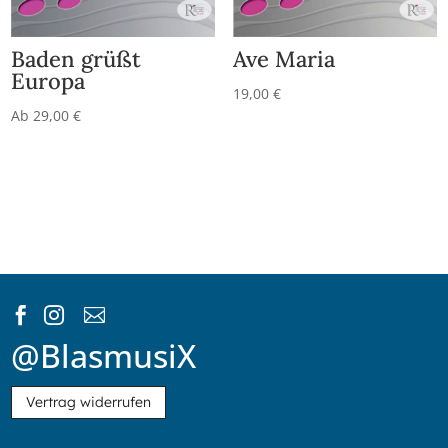
Baden grüßt
Ave Maria
Europa
19,00
€
Ab
29,00
€



@BlasmusiX
Vertrag widerrufen