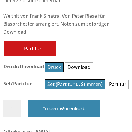
Lieferzeit: sofort lieferbar
Welthit von Frank Sinatra. Von Peter Riese für
Blasorchester arrangiert. Noten zum sofortigen
Download.
📑 Partitur
Druck/Download
Druck
Download
Set/Partitur
Set (Partitur u. Stimmen)
Partitur
New
In den Warenkorb
York,
New
A
York
l
Artikelnummer:
PR5301