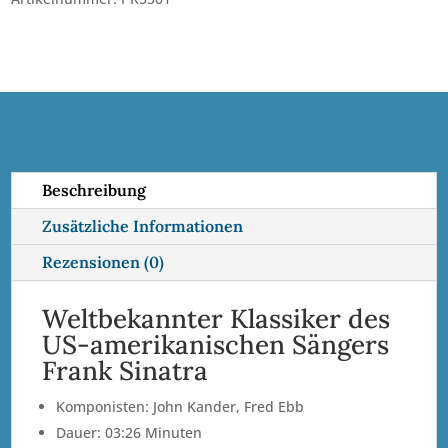
•
t
BLO
e
Menge
r
n
a
t
i
Beschreibung
v
Zusätzliche Informationen
e
:
Rezensionen (0)
Weltbekannter Klassiker des
US-amerikanischen Sängers
Frank Sinatra
Komponisten: John Kander, Fred Ebb
Dauer: 03:26 Minuten