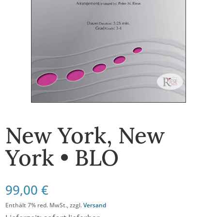
New York, New
York • BLO
99,00
€
Enthält 7% red. MwSt., zzgl.
Versand