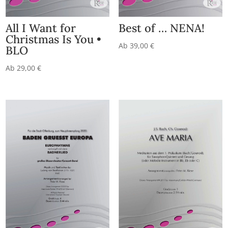
All I Want for
Best of … NENA!
Christmas Is You •
Ab
39,00
€
BLO
Ab
29,00
€