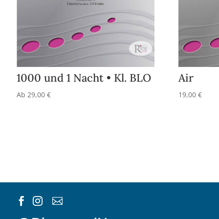
1000 und 1 Nacht • Kl. BLO
Air
Ab
29,00
€
19,00
€


