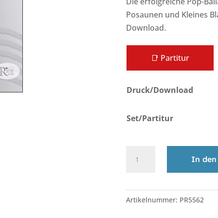
Die erfolgreiche Pop-Ball
Posaunen und Kleines Bl
Download.
📑 Partitur
Druck/Download
Set/Partitur
Only
In den
You
•
A
3
l
Artikelnummer:
PR5562
Solo-
t
Posaunen