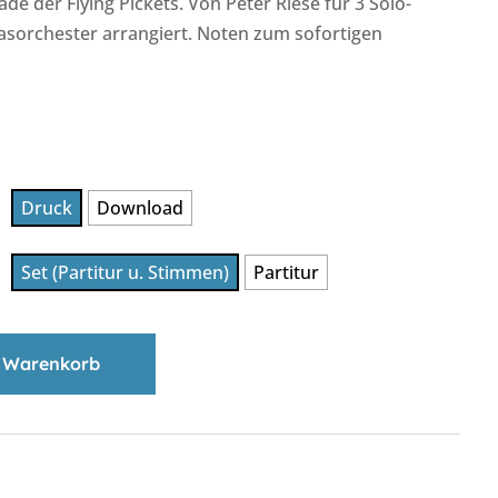
ade der Flying Pickets. Von Peter Riese für 3 Solo-
asorchester arrangiert. Noten zum sofortigen
Druck
Download
Set (Partitur u. Stimmen)
Partitur
 Warenkorb