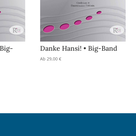
 Big-
Danke Hansi! • Big-Band
Ab
29,00
€