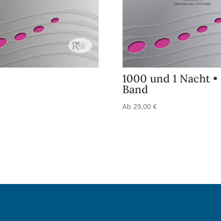
1000 und 1 Nacht •
Band
Ab
29,00
€