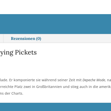
e
•
r
Kl.
n
BLO
a
Menge
t
i
Rezensionen (0)
v
e
ying Pickets
:
lade. Er komponierte sie während seiner Zeit mit
Depeche Mode
, n
eichte Platz zwei in Großbritannien und stieg auch in die amerika
ns der Charts.