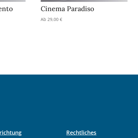
ento
Cinema Paradiso
Ab
29,00
€
richtung
Rechtliches