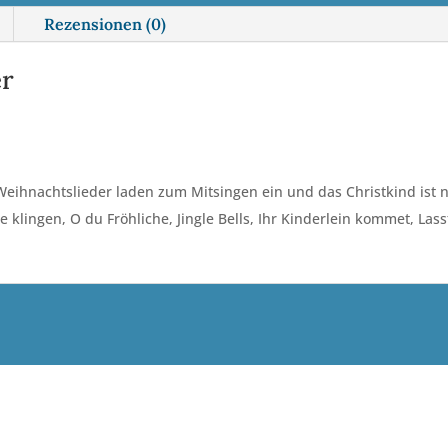
i
Rezensionen (0)
v
e
er
:
hnachtslieder laden zum Mitsingen ein und das Christkind ist n
e klingen, O du Fröhliche, Jingle Bells, Ihr Kinderlein kommet, Las