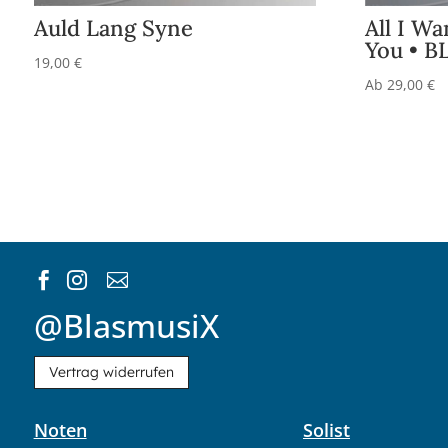
All I Wa
Auld Lang Syne
You • B
19,00
€
Ab
29,00
€



@BlasmusiX
Vertrag widerrufen
Noten
Solist