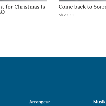
nt for Christmas Is
Come back to Sorr
LO
Ab
29,00
€
Arrangeur
Musik