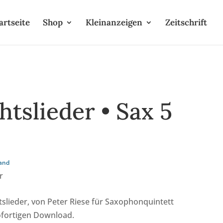
artseite
Shop
Kleinanzeigen
Zeitschrift
tslieder • Sax 5
and
r
slieder, von Peter Riese für Saxophonquintett
ofortigen Download.