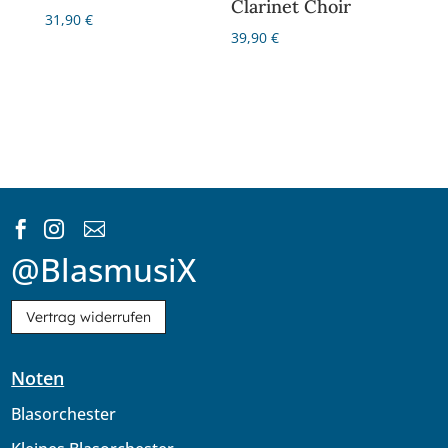
Clarinet Choir
31,90
€
39,90
€



@BlasmusiX
Vertrag widerrufen
Noten
Blasorchester