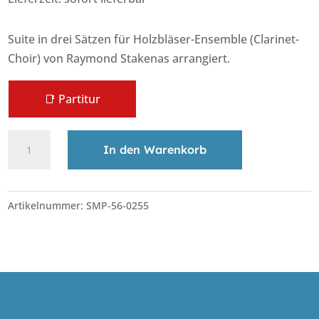
Suite in drei Sätzen für Holzbläser-Ensemble (Clarinet-
Choir) von Raymond Stakenas arrangiert.
📑 Partitur
Suite
A
In den Warenkorb
No.1
l
for
t
Clarinet
e
Artikelnummer:
SMP-56-0255
Choir
r
Menge
n
a
t
i
v