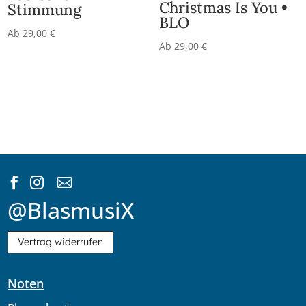
Christmas Is You •
Stimmung
BLO
Ab
29,00
€
Ab
29,00
€



@BlasmusiX
Vertrag widerrufen
Noten