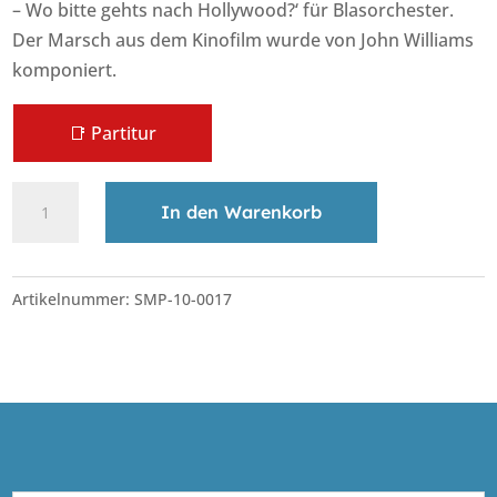
– Wo bitte gehts nach Hollywood?‘ für Blasorchester.
Der Marsch aus dem Kinofilm wurde von John Williams
komponiert.
📑 Partitur
March
A
In den Warenkorb
from
l
1941
t
Menge
e
Artikelnummer:
SMP-10-0017
r
n
a
t
i
v
e